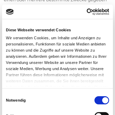
haben.
Die Verarbeitung beruht auf Art. 6 I lit. b DSGVO,
wenn die Verarbeitung zur Erfüllung eines Vertrages
dessen Vertragspartei die betroffene Person ist,
Diese Webseite verwendet Cookies
erforderlich wird. Dies gilt auch bei vorvertraglichen
Wir verwenden Cookies, um Inhalte und Anzeigen zu
Maßnahmen, die auf Anfrage der betroffenen
personalisieren, Funktionen für soziale Medien anbieten
Person erfolgen.
zu können und die Zugriffe auf unsere Website zu
Die Verarbeitung beruht auf Art. 6 I lit. c DSGVO,
analysieren. Außerdem geben wir Informationen zu Ihrer
wenn die Verarbeitung zur Erfüllung einer
Verwendung unserer Website an unsere Partner für
soziale Medien, Werbung und Analysen weiter. Unsere
rechtlichen Verpflichtung, der wir unterliegen,
Partner führen diese Informationen möglicherweise mit
erforderlich ist.
weiteren Daten zusammen, die Sie ihnen bereitgestellt
Die Verarbeitung beruht auf Art. 6 I lit. d DSGVO,
haben oder die sie im Rahmen Ihrer Nutzung der Dienste
wenn die Verarbeitung zum Schutz lebenswichtiger
gesammelt haben.
Einwilligungsauswahl
Interessen der betroffenen Person oder einer
Notwendig
anderen natürlichen Person erforderlich ist. Dies
kann dann ein seltener Fall sein, wenn sich eine