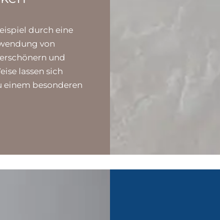
ispiel durch eine
erwendung von
verschönern und
eise lassen sich
zu einem besonderen