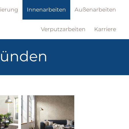
nierung
Innenarbeiten
Außenarbeiten
Verputzarbeiten
Karriere
ünden