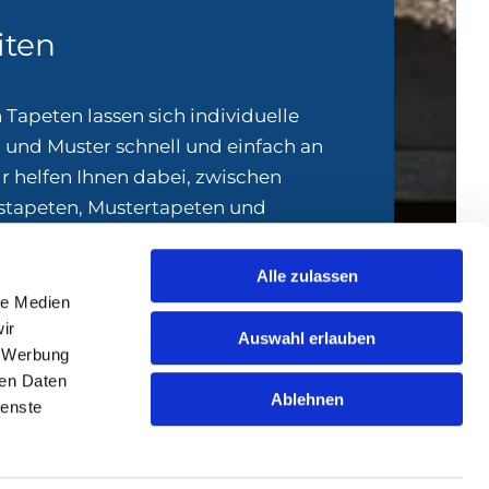
iten
 Tapeten lassen sich individuelle
 und Muster schnell und einfach an
r helfen Ihnen dabei, zwischen
estapeten, Mustertapeten und
zuwählen und bringen die gewählte
rgfalt in dem gewünschten Raum an.
Alle zulassen
le Medien
ir
Auswahl erlauben
, Werbung
ren Daten
Ablehnen
ienste
Impressum