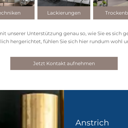
echniken
Trocken
Lackierungen
t unserer Unterstützung genau so, wie Sie es sich
lich hergerichtet, fühlen Sie sich hier rundum wohl 
Jetzt Kontakt aufnehmen
Anstrich