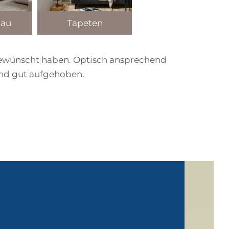
bau
Tapeten
 gewünscht haben. Optisch ansprechend
und gut aufgehoben.