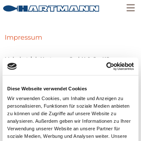
Impressum
Malerbetrieb Hartmann GmbH & Co. KG
Hofweg 7
97737 Gemünden am Main
Diese Webseite verwendet Cookies
Telefon:
09351 3310
Wir verwenden Cookies, um Inhalte und Anzeigen zu
E-Mail:
info@hartmann-gemuenden.de
personalisieren, Funktionen für soziale Medien anbieten
URL:
www.hartmann-gemuenden.de
zu können und die Zugriffe auf unsere Website zu
analysieren. Außerdem geben wir Informationen zu Ihrer
Registergericht: Amtsgericht Würzburg
Verwendung unserer Website an unsere Partner für
Registernummer: HRA 8381
soziale Medien, Werbung und Analysen weiter. Unsere